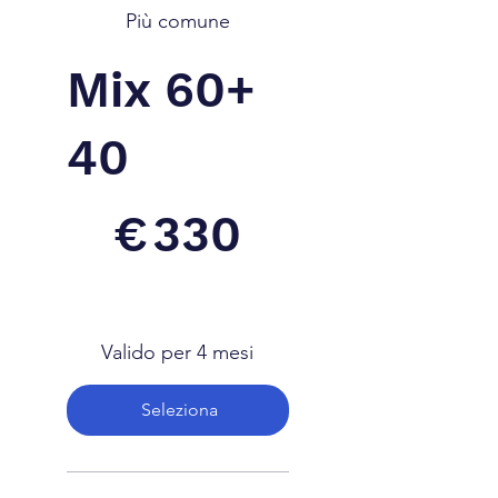
Più comune
Mix 60+
40
330 €
€
330
Valido per 4 mesi
Seleziona