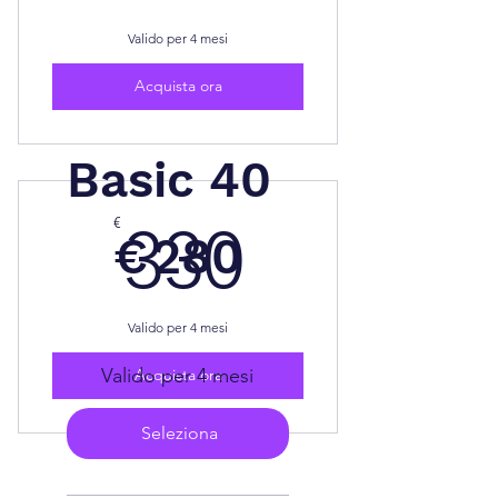
Valido per 4 mesi
Acquista ora
Basic 40
330€
€
280 €
330
€
280
Valido per 4 mesi
Valido per 4 mesi
Acquista ora
Seleziona