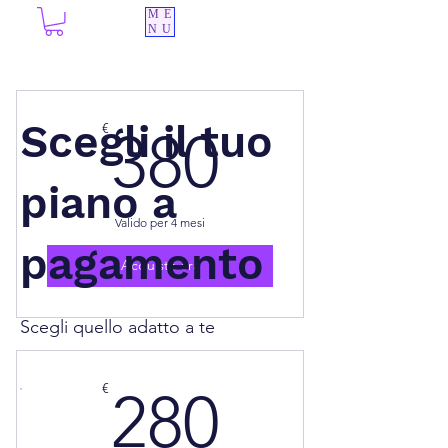
ME
NU
380€
Scegli il tuo
€
380
piano a
Valido per 4 mesi
pagamento
Acquista ora
Scegli quello adatto a te
280€
€
280